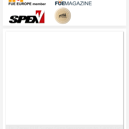
Dr. Zarev FUE Super Giga Sessions up to 14000 Gr