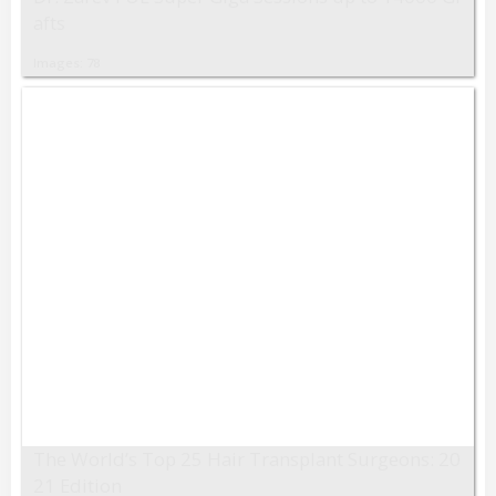
afts
Images: 78
The World’s Top 25 Hair Transplant Surgeons: 20
21 Edition