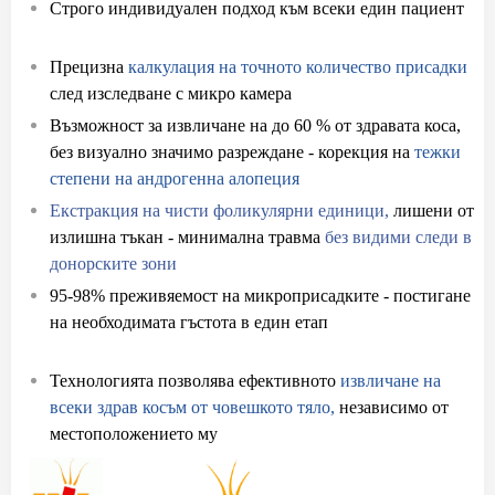
Строго индивидуален подход към всеки един пациент
при присаждане на коса
Прецизна
калкулация на точното количество присадки
след изследване с микро камера
Възможност за извличане на до 60 % от здравата коса,
без визуално значимо разреждане - корекция на
тежки
степени на андрогенна алопеция
Екстракция на чисти фоликулярни единици,
лишени от
излишна тъкан - минимална травма
без видими следи в
донорските зони
95-98% преживяемост на микроприсадките - постигане
на необходимата гъстота в един етап
с присаждане на
коса
Технологията позволява ефективното
извличане на
всеки здрав косъм от човешкото тяло,
независимо от
местоположението му